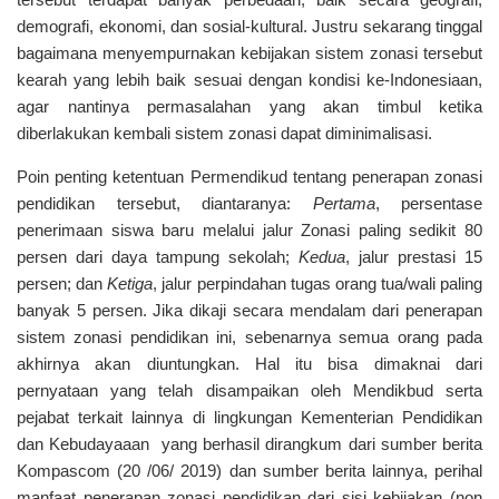
tersebut terdapat banyak perbedaan, baik secara geografi,
demografi, ekonomi, dan sosial-kultural. Justru sekarang tinggal
bagaimana menyempurnakan kebijakan sistem zonasi tersebut
kearah yang lebih baik sesuai dengan kondisi ke-Indonesiaan,
agar nantinya permasalahan yang akan timbul ketika
diberlakukan kembali sistem zonasi dapat diminimalisasi.
Poin penting ketentuan Permendikud tentang penerapan zonasi
pendidikan tersebut, diantaranya:
Pertama
, persentase
penerimaan siswa baru melalui jalur Zonasi paling sedikit 80
persen dari daya tampung sekolah;
Kedua
, jalur prestasi 15
persen; dan
Ketiga
, jalur perpindahan tugas orang tua/wali paling
banyak 5 persen. Jika dikaji secara mendalam dari penerapan
sistem zonasi pendidikan ini, sebenarnya semua orang pada
akhirnya akan diuntungkan. Hal itu bisa dimaknai dari
pernyataan yang telah disampaikan oleh Mendikbud serta
pejabat terkait lainnya di lingkungan Kementerian Pendidikan
dan Kebudayaaan yang berhasil dirangkum dari sumber berita
Kompascom (20 /06/ 2019) dan sumber berita lainnya, perihal
manfaat penerapan zonasi pendidikan dari sisi kebijakan (non