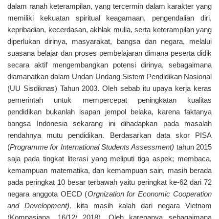
dalam ranah keterampilan, yang tercermin dalam karakter yang
memiliki kekuatan spiritual keagamaan, pengendalian diri,
kepribadian, kecerdasan, akhlak mulia, serta keterampilan yang
diperlukan dirinya, masyarakat, bangsa dan negara, melalui
suasana belajar dan proses pembelajaran dimana peserta didik
secara aktif mengembangkan potensi dirinya, sebagaimana
diamanatkan dalam Undan Undang Sistem Pendidikan Nasional
(UU Sisdiknas) Tahun 2003. Oleh sebab itu upaya kerja keras
pemerintah untuk mempercepat peningkatan kualitas
pendidikan bukanlah isapan jempol belaka, karena faktanya
bangsa Indonesia sekarang ini dihadapkan pada masalah
rendahnya mutu pendidikan. Berdasarkan data skor PISA
(
Programme for International Students Assessment)
tahun 2015
saja pada tingkat literasi yang meliputi tiga aspek; membaca,
kemampuan matematika, dan kemampuan sain, masih berada
pada peringkat 10 besar terbawah yaitu peringkat ke-62 dari 72
negara anggota OECD (
Orgnization for Economic Cooperation
and Development),
kita masih kalah dari negara Vietnam
(Kompasiana, 16/12/ 2018). Oleh karenanya sebagaimana