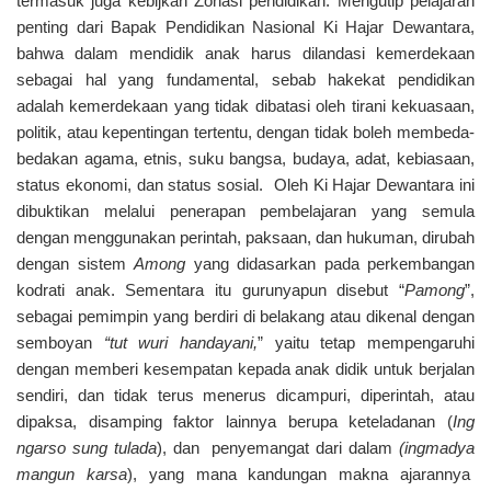
termasuk juga kebijkan Zonasi pendidikan. Mengutip pelajaran
penting dari Bapak Pendidikan Nasional Ki Hajar Dewantara,
bahwa dalam mendidik anak harus dilandasi kemerdekaan
sebagai hal yang fundamental, sebab hakekat pendidikan
adalah kemerdekaan yang tidak dibatasi oleh tirani kekuasaan,
politik, atau kepentingan tertentu, dengan tidak boleh membeda-
bedakan agama, etnis, suku bangsa, budaya, adat, kebiasaan,
status ekonomi, dan status sosial. Oleh Ki Hajar Dewantara ini
dibuktikan melalui penerapan pembelajaran yang semula
dengan menggunakan perintah, paksaan, dan hukuman, dirubah
dengan sistem
Among
yang didasarkan pada perkembangan
kodrati anak. Sementara itu gurunyapun disebut “
Pamong
”,
sebagai pemimpin yang berdiri di belakang atau dikenal dengan
semboyan
“tut wuri handayani,
” yaitu tetap mempengaruhi
dengan memberi kesempatan kepada anak didik untuk berjalan
sendiri, dan tidak terus menerus dicampuri, diperintah, atau
dipaksa, disamping faktor lainnya berupa keteladanan (
Ing
ngarso sung tulada
), dan penyemangat dari dalam
(ingmadya
mangun karsa
), yang mana kandungan makna ajarannya