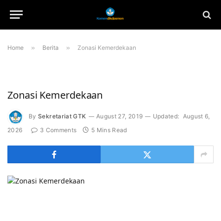
Home
»
Berita
»
Zonasi Kemerdekaan
Zonasi Kemerdekaan
By
Sekretariat GTK
August 27, 2019
Updated:
August 6,
2026
3 Comments
5 Mins Read